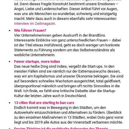
ist. Denn dieses fragile Konstrukt bestimmt unsere Emotionen –
Angst, Liebe und Leidenschaften. Dieser Artikel führt vor Augen,
was uns als Menschen so wunderbar, schwierig und einzigartig
macht. Mehr dazu auch in diesem ebenfalls sehr interessanten
Interview im Zeitmagazin
.
Wie führen Frauen?
Vier Unternehmerinnen geben Auskunft in der BrandEins.
Interessante Einblicke von ganz unterschiedlichen Frauen – d
abei
ist der Titel etwas irreführend, geht es doch weniger um konkrete
Statements zu Führung sondern um das Selbstverständnis als
weibliche Unternehmerin.
Fewer startups, more indies
Das neue heiße Ding sind Indies, vergeßt die Start-ups. In den
meisten Fällen sind sie nämlich nur der Extremauswuchs dessen,
was wir am Kapitalismus und unserer Ökonomie beklagen. Sie sind
auf besonders schnelles Wachstum ausgerichtet, total geldfixiert,
überproportional männlich und bringen oft nichts Sinnvolles in die
Welt. Ich finde, es fehlt eine kritische Debatte über die Startup-
Kultur der letzten Jahre auch in Deutschland.
13 cities that are starting to ban cars
Endlich kommt was in Bewegung in den Städten, um den
Autoverkehr einzuschränken und Alternativen zu fördern. Überblick
zu den einzelnen Maßnahmen in 13 Städten, wobei Oslo ganz vorne
liegt und bis 2019 alle Autos aus der Innenstadt verbannen möchte.
Design Thinking ist die praktische Schwester der Theorie