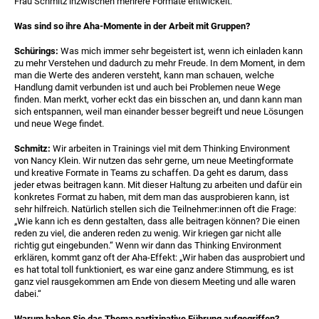
Frau Schmitz inzwischen mehrere Formate entwickelt.
Was sind so ihre Aha-Momente in der Arbeit mit Gruppen?
Schürings:
Was mich immer sehr begeistert ist, wenn ich einladen kann
zu mehr Verstehen und dadurch zu mehr Freude. In dem Moment, in dem
man die Werte des anderen versteht, kann man schauen, welche
Handlung damit
verbunden ist und auch bei Problemen neue Wege
finden. Man merkt, vorher eckt das ein bisschen an, und dann kann man
sich entspannen, weil man einander besser begreift und neue Lösungen
und neue Wege findet.
Schmitz:
Wir arbeiten in Trainings viel mit dem Thinking Environment
von Nancy Klein. Wir nutzen das sehr gerne, um neue Meetingformate
und kreative Formate in Teams zu schaffen. Da geht es darum, dass
jeder etwas beitragen kann. Mit dieser Haltung zu arbeiten und dafür ein
konkretes Format zu haben, mit dem man das ausprobieren kann, ist
sehr hilfreich. Natürlich stellen sich die Teilnehmer:innen oft die Frage:
„Wie kann ich es denn gestalten, dass alle beitragen können? Die einen
reden zu viel, die anderen reden zu wenig. Wir kriegen gar nicht alle
richtig gut eingebunden.“ Wenn wir dann das Thinking Environment
erklären, kommt ganz oft der Aha-Effekt: „Wir haben das ausprobiert und
es hat total toll funktioniert, es war eine ganz andere Stimmung, es ist
ganz viel rausgekommen am Ende von diesem Meeting und alle waren
dabei.“
Warum haben Sie das Thema partizipative Führung aufgegriffen?