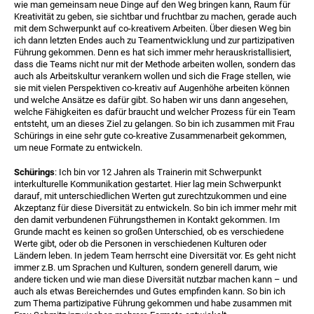
wie man gemeinsam neue Dinge auf den Weg bringen kann, Raum für
Kreativität zu geben, sie sichtbar und fruchtbar zu machen, gerade auch
mit dem Schwerpunkt auf co-kreativem Arbeiten. Über diesen Weg bin
ich dann letzten Endes auch zu Teamentwicklung und zur partizipativen
Führung gekommen. Denn es hat sich immer mehr herauskristallisiert,
dass die Teams nicht nur mit der Methode arbeiten wollen, sondern das
auch als Arbeitskultur verankern wollen und sich die Frage stellen, wie
sie mit vielen Perspektiven co-kreativ auf Augenhöhe arbeiten können
und welche Ansätze es dafür gibt. So haben wir uns dann angesehen,
welche Fähigkeiten es dafür braucht und welcher Prozess für ein Team
entsteht, um an dieses Ziel zu gelangen. So bin ich zusammen mit Frau
Schürings in eine sehr gute co-kreative Zusammenarbeit gekommen,
um neue Formate zu entwickeln.
Schürings
: Ich bin vor 12 Jahren als Trainerin mit Schwerpunkt
interkulturelle Kommunikation gestartet. Hier lag mein Schwerpunkt
darauf, mit unterschiedlichen Werten gut zurechtzukommen und eine
Akzeptanz für diese Diversität zu entwickeln. So bin ich immer mehr mit
den damit verbundenen Führungsthemen in Kontakt gekommen. Im
Grunde macht es keinen so großen Unterschied, ob es verschiedene
Werte gibt, oder ob die Personen in verschiedenen Kulturen oder
Ländern leben. In jedem Team herrscht eine Diversität vor. Es geht nicht
immer z.B. um Sprachen und Kulturen, sondern generell darum, wie
andere ticken und wie man diese Diversität nutzbar machen kann – und
auch als etwas Bereicherndes und Gutes empfinden kann. So bin ich
zum Thema partizipative Führung gekommen und habe zusammen mit