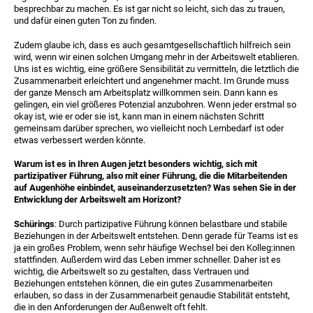
besprechbar zu machen. Es ist gar nicht so leicht, sich das zu trauen,
und dafür einen guten Ton zu finden.
Zudem glaube ich, dass es auch gesamtgesellschaftlich hilfreich sein
wird, wenn wir einen solchen Umgang mehr in der Arbeitswelt etablieren.
Uns ist es wichtig, eine größere Sensibilität zu vermitteln, die letztlich die
Zusammenarbeit erleichtert und angenehmer macht. Im Grunde muss
der ganze Mensch am Arbeitsplatz willkommen sein. Dann kann es
gelingen, ein viel größeres Potenzial anzubohren. Wenn jeder erstmal so
okay ist, wie er oder sie ist, kann man in einem nächsten Schritt
gemeinsam darüber sprechen, wo vielleicht noch Lernbedarf ist oder
etwas verbessert werden könnte.
Warum ist es in Ihren Augen jetzt besonders wichtig, sich mit
partizipativer Führung, also mit einer Führung, die die Mitarbeitenden
auf Augenhöhe einbindet, auseinanderzusetzten? Was sehen Sie in der
Entwicklung der Arbeitswelt am Horizont?
Schürings
: Durch partizipative Führung können belastbare und stabile
Beziehungen in der Arbeitswelt entstehen. Denn gerade für Teams ist es
ja ein großes Problem, wenn sehr häufige Wechsel bei den Kolleg:innen
stattfinden. Außerdem wird das Leben immer schneller. Daher ist es
wichtig, die Arbeitswelt so zu gestalten, dass Vertrauen und
Beziehungen entstehen können, die ein gutes Zusammenarbeiten
erlauben, so dass in der Zusammenarbeit genau
die Stabilität entsteht,
die in den Anforderungen der Außenwelt oft fehlt.