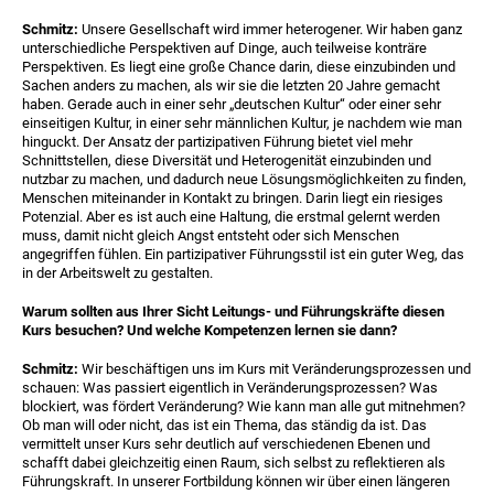
Schmitz:
Unsere Gesellschaft wird immer heterogener. Wir haben ganz
unterschiedliche Perspektiven auf Dinge, auch teilweise konträre
Perspektiven. Es liegt eine große Chance darin, diese einzubinden und
Sachen anders zu machen, als wir sie die letzten 20 Jahre gemacht
haben. Gerade auch in einer sehr „deutschen Kultur“ oder einer sehr
einseitigen Kultur, in einer sehr männlichen Kultur, je nachdem wie man
hinguckt. Der Ansatz der partizipativen Führung bietet viel mehr
Schnittstellen, diese Diversität und Heterogenität einzubinden und
nutzbar zu machen, und dadurch neue Lösungsmöglichkeiten zu finden,
Menschen miteinander in Kontakt zu bringen. Darin liegt ein riesiges
Potenzial. Aber es ist auch eine Haltung, die erstmal gelernt werden
muss, damit nicht gleich Angst entsteht oder sich Menschen
angegriffen fühlen. Ein partizipativer Führungsstil ist ein guter Weg, das
in der Arbeitswelt zu gestalten.
Warum sollten aus Ihrer Sicht Leitungs- und Führungskräfte diesen
Kurs besuchen? Und welche Kompetenzen lernen sie dann?
Schmitz:
Wir beschäftigen uns im Kurs mit Veränderungsprozessen und
schauen: Was passiert eigentlich in Veränderungsprozessen? Was
blockiert, was fördert Veränderung? Wie kann man alle gut mitnehmen?
Ob man will oder nicht, das ist ein Thema, das ständig da ist. Das
vermittelt unser Kurs sehr deutlich auf verschiedenen Ebenen und
schafft dabei gleichzeitig einen Raum, sich selbst zu reflektieren als
Führungskraft. In unserer Fortbildung können wir über einen längeren