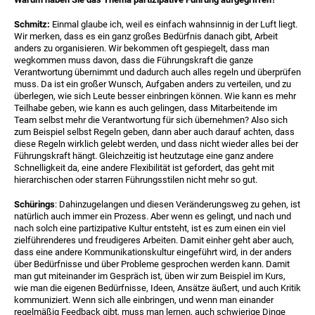
Schmitz:
Einmal glaube ich, weil es einfach wahnsinnig in der Luft liegt.
Wir merken, dass es ein ganz großes Bedürfnis danach gibt, Arbeit
anders zu organisieren. Wir bekommen oft gespiegelt, dass man
wegkommen muss davon, dass die Führungskraft die ganze
Verantwortung übernimmt und dadurch auch alles regeln und überprüfen
muss. Da ist ein großer Wunsch, Aufgaben anders zu verteilen, und zu
überlegen, wie sich Leute besser einbringen können. Wie kann es mehr
Teilhabe geben, wie kann es auch gelingen, dass Mitarbeitende im
Team selbst mehr die Verantwortung für sich übernehmen? Also sich
zum Beispiel selbst Regeln geben, dann aber auch darauf achten, dass
diese Regeln wirklich gelebt werden, und dass nicht wieder alles bei der
Führungskraft hängt. Gleichzeitig ist heutzutage eine ganz andere
Schnelligkeit da, eine andere Flexibilität ist gefordert, das geht mit
hierarchischen oder starren Führungsstilen nicht mehr so gut.
Schürings
: Dahinzugelangen und diesen Veränderungsweg zu gehen, ist
natürlich auch immer ein Prozess. Aber wenn es gelingt, und nach und
nach solch eine partizipative Kultur entsteht, ist es zum einen ein viel
zielführenderes und freudigeres Arbeiten. Damit einher geht aber auch,
dass eine andere Kommunikationskultur eingeführt wird, in der anders
über Bedürfnisse und über Probleme gesprochen werden kann. Damit
man gut miteinander im Gespräch ist, üben wir zum Beispiel im Kurs,
wie man die eigenen Bedürfnisse, Ideen, Ansätze äußert, und auch Kritik
kommuniziert. Wenn sich alle einbringen, und wenn man einander
regelmäßig Feedback gibt, muss man lernen, auch schwierige Dinge