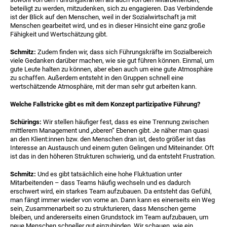
beteiligt zu werden, mitzudenken, sich zu engagieren. Das Verbindende
ist der Blick auf den Menschen, weil in der Sozialwirtschaft ja mit
Menschen gearbeitet wird, und es in dieser Hinsicht eine ganz große
Fähigkeit und Wertschätzung gibt.
Schmitz:
Zudem finden wir, dass sich Führungskräfte im Sozialbereich
viele Gedanken darüber machen, wie sie gut führen können. Einmal, um
gute Leute halten zu können, aber eben auch um eine gute Atmosphäre
zu schaffen. Außerdem entsteht in den Gruppen schnell eine
wertschätzende Atmosphäre, mit der man sehr gut arbeiten kann.
Welche Fallstricke gibt es mit dem Konzept partizipative Führung?
Schürings:
Wir stellen häufiger fest, dass es eine Trennung zwischen
mittlerem Management und „oberen“ Ebenen gibt.
Je näher man quasi
an den Klient:innen bzw. den Menschen dran ist, desto größer ist das
Interesse an Austausch und einem guten Gelingen und Miteinander. Oft
ist das in den höheren Strukturen schwierig, und da entsteht Frustration.
Schmitz:
Und es gibt tatsächlich eine hohe Fluktuation unter
Mitarbeitenden – dass Teams häufig wechseln und es dadurch
erschwert wird, ein starkes Team aufzubauen. Da entsteht das Gefühl,
man fängt immer wieder von vorne an. Dann kann es einerseits ein Weg
sein, Zusammenarbeit so zu strukturieren, dass Menschen gerne
bleiben, und andererseits einen Grundstock im Team aufzubauen, um
neue Menschen schneller gut einzubinden. Wir schauen, wie ein