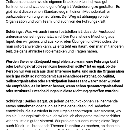
Zeitraum schauen, wo die eigenen Knackpunkte sind, was gut
funktioniert und was der eigene Weg ist, Veränderung zu gestalten. Es
gibt nicht diesen einen Standardweg mit einem Methodenkoffer,
partizipative Führung einzuführen. Der Weg ist abhängig von der
Organisation und vom Team, und auch von der Führungskraft.
Schürings:
Was wir auch immer feststellen ist, dass der Austausch
untereinander sehr geschätzt wird. Der Kurs ist eine Mischung aus
Input, den wir geben, und aus konkreten Übungen und Methoden, die
man sofort anwenden kann. Es entsteht ein Raum, den man mit anderen
teilt, die ganz ähnliche Problematiken und Fragen haben.
Würden Sie einen Zeitpunkt empfehlen, zu wann eine Führungskraft
oder Leitungskraft diesen Kurs besuchen sollte? Ist es egal, ob die
Person nur von sich aus dran Interesse hätte, und sich die Organisation
noch gar nicht so richtig damit auseinandergesetzt hat, ob Agilität,
Selbstorganisation oder Partizipation interessant wäre? Oder würden
Sie empfehlen, es ist immer besser, wenn schon gesamtorganisational
oder
strukturell Entscheidungen in diese Richtung getroffen wurden?
Schürings:
Beides ist gut. Zu jedem Zeitpunkt können Teilnehmende
etwas mitnehmen oder auch selbst eigene Ideen und Gedanken
entwickeln, die sie wieder in ihre Organisation tragen. Der Moment, wo
ich als Führungskraft denke, da würde ich aber gerne mal mehr drüber
wissen, ist ein guter Moment. Wir probieren zudem immer, diese Tage
auch für aktuell brennende Themen fruchtbar zu machen, so dass ein