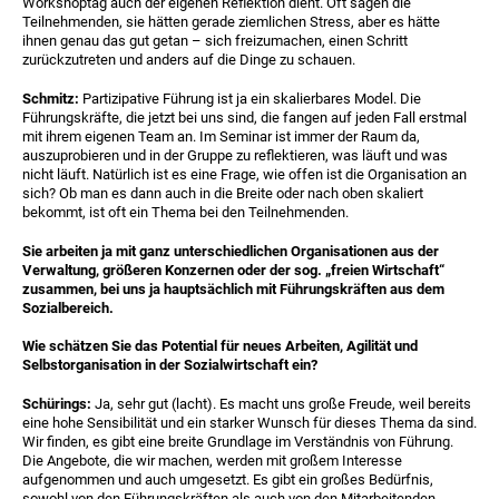
Workshoptag auch der eigenen Reflektion dient. Oft sagen die
Teilnehmenden, sie hätten gerade ziemlichen Stress, aber es hätte
ihnen genau das gut getan – sich freizumachen, einen Schritt
zurückzutreten und anders auf die Dinge zu schauen.
Schmitz:
Partizipative Führung ist ja ein skalierbares Model. Die
Führungskräfte, die jetzt bei uns sind, die fangen auf jeden Fall erstmal
mit ihrem eigenen Team an. Im Seminar ist immer der Raum da,
auszuprobieren und in der Gruppe zu reflektieren, was läuft und was
nicht läuft. Natürlich ist es eine Frage, wie offen ist die Organisation an
sich? Ob man es dann auch in die Breite oder nach oben skaliert
bekommt, ist oft ein Thema bei den Teilnehmenden.
Sie arbeiten ja mit ganz unterschiedlichen Organisationen aus der
Verwaltung, größeren Konzernen oder der sog. „freien Wirtschaft“
zusammen, bei uns ja hauptsächlich mit Führungskräften aus dem
Sozialbereich.
Wie schätzen Sie das Potential für neues Arbeiten, Agilität und
Selbstorganisation in der Sozialwirtschaft ein?
Schürings:
Ja, sehr gut (lacht). Es macht uns große Freude, weil bereits
eine hohe Sensibilität und ein starker Wunsch für dieses Thema da sind.
Wir finden, es gibt eine breite Grundlage im Verständnis von Führung.
Die Angebote, die wir machen, werden mit großem Interesse
aufgenommen und auch umgesetzt. Es gibt ein großes Bedürfnis,
sowohl von den Führungskräften als auch von den Mitarbeitenden,