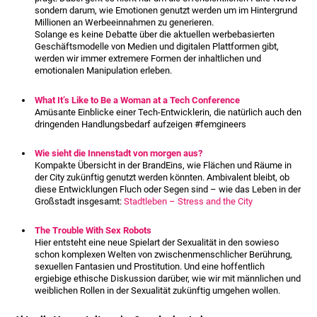
sondern darum, wie
Emotionen genutzt werden um im Hintergrund
Millionen an Werbeeinnahmen zu generieren.
Solange es keine Debatte über die aktuellen werbebasierten
Geschäftsmodelle von Medien und digitalen Plattformen gibt,
werden wir immer extremere Formen der inhaltlichen und
emotionalen Manipulation erleben.
What It’s Like to Be a Woman at a Tech Conference
Amüsante Einblicke einer Tech-Entwicklerin, die natürlich auch den
dringenden Handlungsbedarf aufzeigen
#femgineers
Wie sieht die Innenstadt von morgen aus?
Kompakte Übersicht in der BrandEins, wie Flächen und Räume in
der City zukünftig genutzt werden könnten. Ambivalent bleibt, ob
diese Entwicklungen Fluch oder Segen sind – wie das Leben in der
Großstadt insgesamt:
Stadtleben – Stress and the City
The Trouble With Sex Robots
Hier entsteht eine neue Spielart der Sexualität in den sowieso
schon komplexen Welten von zwischenmenschlicher Berührung,
sexuellen Fantasien und Prostitution. Und eine hoffentlich
ergiebige ethische Diskussion darüber, wie wir mit männlichen und
weiblichen Rollen in der Sexualität zukünftig umgehen wollen.