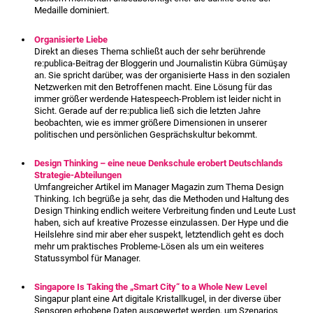
Medaille dominiert.
Organisierte Liebe
Direkt an dieses Thema schließt auch der sehr berührende
re:publica-Beitrag der Bloggerin und Journalistin
Kübra Gümüşay
an. Sie spricht darüber, was der organisierte Hass in den sozialen
Netzwerken mit den Betroffenen macht. Eine Lösung für das
immer größer werdende Hatespeech-Problem ist leider nicht in
Sicht. Gerade auf der re:publica ließ sich die letzten Jahre
beobachten, wie es immer größere Dimensionen in unserer
politischen und persönlichen Gesprächskultur bekommt.
Design Thinking – eine neue Denkschule erobert Deutschlands
Strategie-Abteilungen
Umfangreicher Artikel im Manager Magazin zum Thema Design
Thinking. Ich begrüße ja sehr, das die Methoden und Haltung des
Design Thinking endlich weitere Verbreitung finden und Leute Lust
haben, sich auf kreative Prozesse einzulassen. Der Hype und die
Heilslehre sind mir aber eher suspekt, letztendlich geht es doch
mehr um praktisches Probleme-Lösen als um ein weiteres
Statussymbol für Manager.
Singapore Is Taking the „Smart City“ to a Whole New Level
Singapur plant eine Art digitale Kristallkugel, in der diverse über
Sensoren erhobene Daten ausgewertet werden, um Szenarios