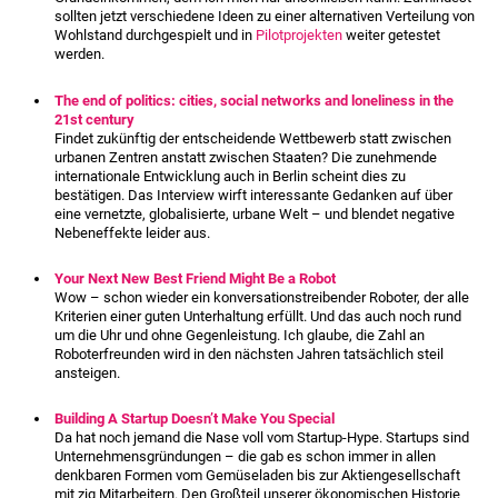
sollten jetzt verschiedene Ideen zu einer alternativen Verteilung von
Wohlstand durchgespielt und in
Pilotprojekten
weiter getestet
werden.
The end of politics: cities, social networks and loneliness in the
21st century
Findet zukünftig der entscheidende Wettbewerb statt zwischen
urbanen Zentren anstatt zwischen Staaten? Die zunehmende
internationale Entwicklung auch in Berlin scheint dies zu
bestätigen. Das Interview wirft interessante Gedanken auf über
eine vernetzte, globalisierte, urbane Welt – und blendet negative
Nebeneffekte leider aus.
Your Next New Best Friend Might Be a Robot
Wow – schon wieder ein konversationstreibender Roboter, der alle
Kriterien einer guten Unterhaltung erfüllt. Und das auch noch rund
um die Uhr und ohne Gegenleistung. Ich glaube, die Zahl an
Roboterfreunden wird in den nächsten Jahren tatsächlich steil
ansteigen.
Building A Startup Doesn’t Make You Special
Da hat noch jemand die Nase voll vom Startup-Hype. Startups sind
Unternehmensgründungen – die gab es schon immer in allen
denkbaren Formen vom Gemüseladen bis zur Aktiengesellschaft
mit zig Mitarbeitern. Den Großteil unserer ökonomischen Historie